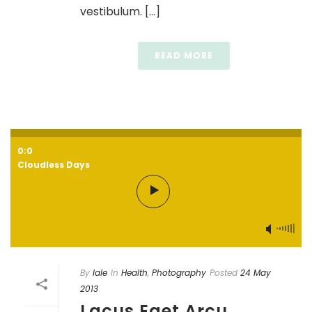
vestibulum. [...]
READ MORE
0:0
Cloudless Days
By
lale
In
Health
,
Photography
Posted
24 May
2013
Lacus Eget Arcu