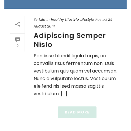
By
lale
In
Healthy Lifestyle
,
Lifestyle
Posted
29
August 2014
Adipiscing Semper
Nislo
0
Pendisse blandit ligula turpis, ac
convallis risus fermentum non. Duis
vestibulum quis quam vel accumsan.
Nunc a vulputate lectus. Vestibulum
eleifend nisl sed massa sagittis
vestibulum. [...]
READ MORE