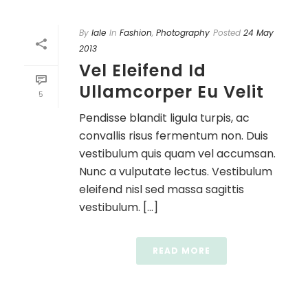
By
lale
In
Fashion
,
Photography
Posted
24 May
2013
Vel Eleifend Id
Ullamcorper Eu Velit
5
Pendisse blandit ligula turpis, ac
convallis risus fermentum non. Duis
vestibulum quis quam vel accumsan.
Nunc a vulputate lectus. Vestibulum
eleifend nisl sed massa sagittis
vestibulum. [...]
READ MORE