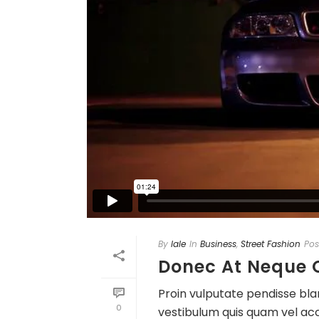
By
lale
In
Business
,
Street Fashion
Pos
Donec At Neque O
Proin vulputate pendisse blan
0
vestibulum quis quam vel acc