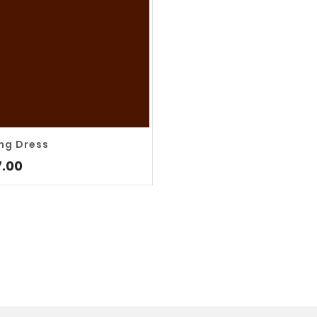
.00
ng Dress
7.00